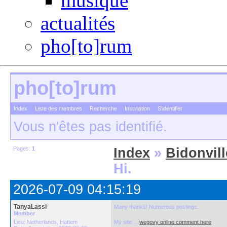
musique
actualités
pho[to]rum
pho[to]rum
Index
Liste des membres
Recherche
Inscription
S'identifier
Vous n'êtes pas identifié.
Pages:
1
Index
»
Bidonvill
Hi.
2026-07-09 04:15:19
TanyaLassi
Many thanks! Numerous postings.
Member
Lieu: Netherlands, Hattem
My site ...
wegovy online comment here