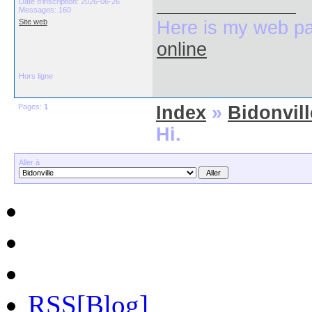
Date d'inscription: 2026-06-26
Messages: 160
Site web
Here is my web p
online
Hors ligne
Pages:
1
Index
»
Bidonvill
Hi.
Aller à
RSS[Blog]