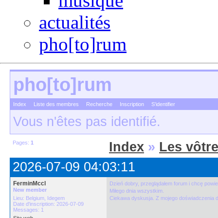
musique
actualités
pho[to]rum
pho[to]rum
Index
Liste des membres
Recherche
Inscription
S'identifier
Vous n'êtes pas identifié.
Pages:
1
Index
»
Les vôtr
2026-07-09 04:03:11
FerminMccl
Dzień dobry, przeglądałem forum i chcę powie
New member
Miłego dnia wszystkim.
Lieu: Belgium, Idegem
Ciekawa dyskusja. Z mojego doświadczenia d
Date d'inscription: 2026-07-09
Messages: 1