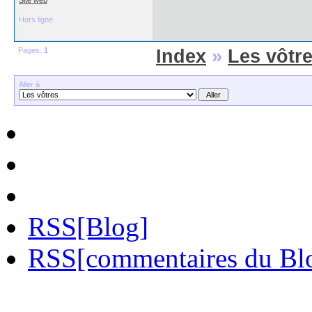
Site web
Hors ligne
Pages:
1
Index
»
Les vôtr
Aller à
RSS[Blog]
RSS[commentaires du Bl