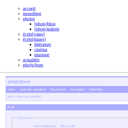
accueil
monoblog
photos
[photo]blog
[photo]galerie
écrits[vains]
écrits[tiques]
littérature
cinéma
musique
actualités
pho[to]rum
pho[to]rum
Index
Liste des membres
Recherche
Inscription
S'identifier
Vous n'êtes pas identifié.
Profil
Personnel
Nom d'utilisateur:
AlexisColb