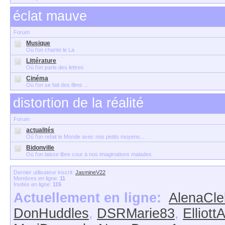
éclat mauve
Forum
Musique
Où l'on chante le La
Littérature
Où l'on parle des lettres
Cinéma
Où l'on se fait des films ...
distortion de la réalité
Forum
actualités
Où l'on refait le Monde avec nos petits moyens...
Bidonville
Où l'on laisse libre cour à nos imaginations malades
Dernier utilisateur inscrit:
JasmineV22
Membres en ligne:
11
Invités en ligne:
115
Actuellement en ligne:
AlenaCle
DonHuddles
,
DSRMarie83
,
Elliot