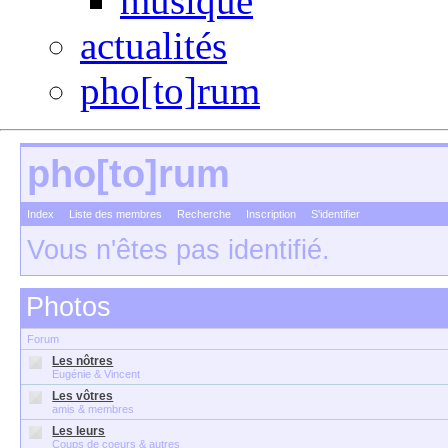
musique
actualités
pho[to]rum
pho[to]rum
Index
Liste des membres
Recherche
Inscription
S'identifier
Vous n'êtes pas identifié.
Photos
Forum
Les nôtres
Eugénie & Vincent
Les vôtres
amis & membres
Les leurs
Coups de coeurs & autres